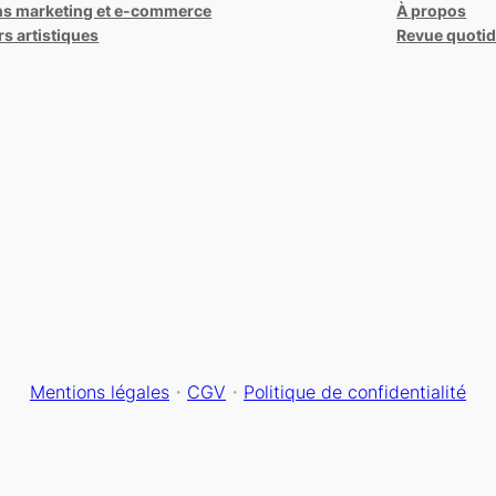
ns marketing et e-commerce
À propos
rs artistiques
Revue quotidi
Mentions légales
・
CGV
・
Politique de confidentialité