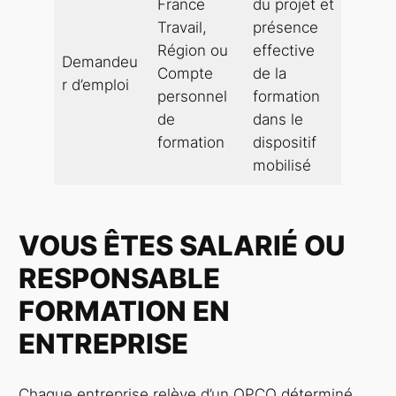
France
du projet et
Travail,
présence
Région ou
effective
Demandeu
Compte
de la
r d’emploi
personnel
formation
de
dans le
formation
dispositif
mobilisé
VOUS ÊTES SALARIÉ OU
RESPONSABLE
FORMATION EN
ENTREPRISE
Chaque entreprise relève d’un OPCO déterminé