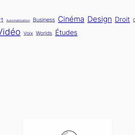
Cinéma
Design
Droit
rt
Business
Automatisation
Vidéo
Études
Worlds
Voix