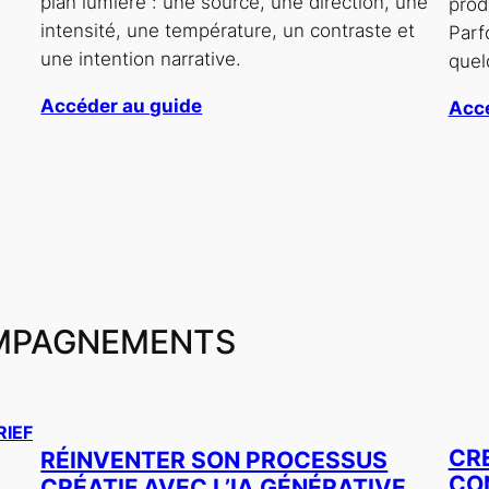
plan lumière : une source, une direction, une
prod
intensité, une température, un contraste et
Parf
une intention narrative.
quel
Accéder au guide
Accé
MPAGNEMENTS
RIEF
CR
RÉINVENTER SON PROCESSUS
CO
CRÉATIF AVEC L’IA GÉNÉRATIVE