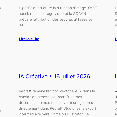
a
Higgsfield structure la direction d’image, OSVE
L
accélère le montage vidéo et la SOCAN
S
prépare l’attribution des œuvres utilisées par
e
l’IA.
e
Lire la suite
L
IA Créative • 16 juillet 2026
Recraft ramène l’édition vectorielle IA dans le
A
canvas de génération Recraft permet
u
désormais de modifier les vecteurs générés
P
directement dans Recraft Studio, sans export
o
t
intermédiaire vers Figma ou Illustrator. Le
a