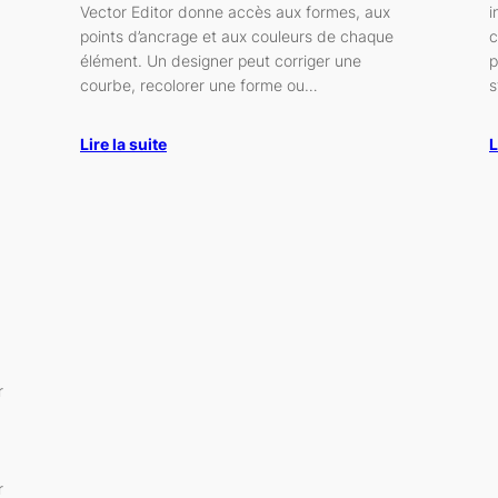
Vector Editor donne accès aux formes, aux
i
points d’ancrage et aux couleurs de chaque
c
élément. Un designer peut corriger une
p
courbe, recolorer une forme ou…
s
Lire la suite
L
r
r