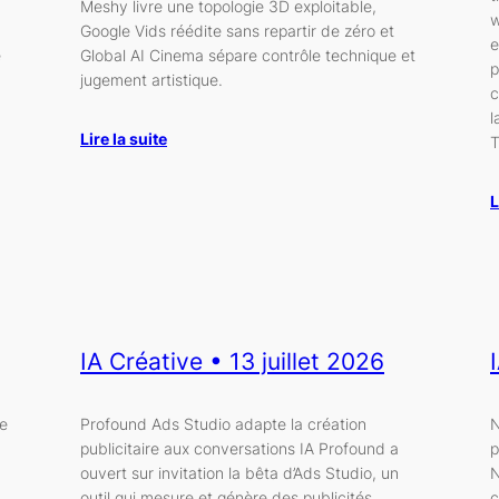
Meshy livre une topologie 3D exploitable,
w
Google Vids réédite sans repartir de zéro et
e
e
Global AI Cinema sépare contrôle technique et
p
jugement artistique.
c
l
Lire la suite
T
L
IA Créative • 13 juillet 2026
ne
Profound Ads Studio adapte la création
N
publicitaire aux conversations IA Profound a
p
ouvert sur invitation la bêta d’Ads Studio, un
N
outil qui mesure et génère des publicités
c