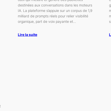
destinées aux conversations dans les moteurs
g
IA. La plateforme s’appuie sur un corpus de 1,9
m
milliard de prompts réels pour relier visibilité
m
organique, part de voix payante et…
s
Lire la suite
L
t