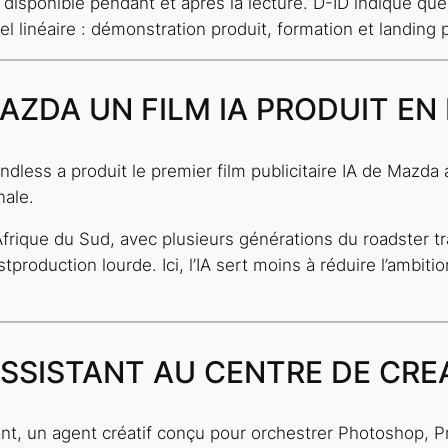
 disponible pendant et après la lecture. D-ID indique que
nel linéaire : démonstration produit, formation et landi
AZDA UN FILM IA PRODUIT EN
dless a produit le premier film publicitaire IA de Mazda
nale.
rique du Sud, avec plusieurs générations du roadster t
roduction lourde. Ici, l’IA sert moins à réduire l’ambiti
ASSISTANT AU CENTRE DE CRE
ant, un agent créatif conçu pour orchestrer Photoshop, Pre