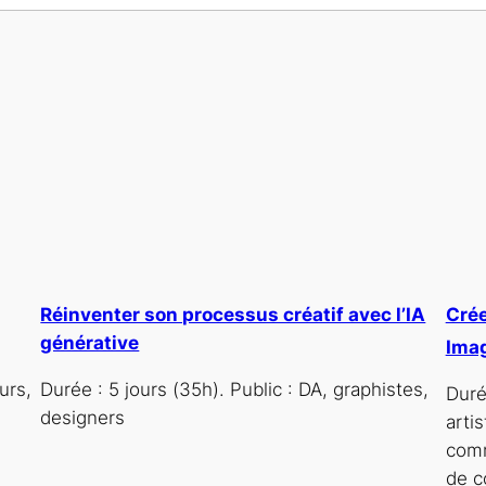
Réinventer son processus créatif avec l’IA
Crée
générative
Ima
urs,
Durée : 5 jours (35h). Public : DA, graphistes,
Durée
designers
arti
comm
de c