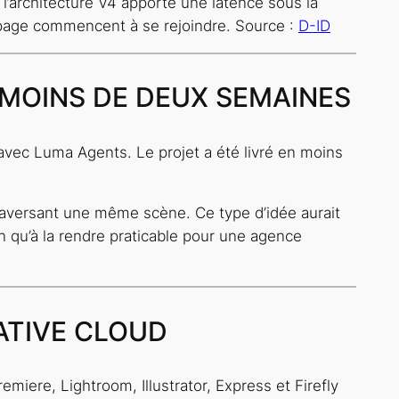
 l’architecture V4 apporte une latence sous la
ng page commencent à se rejoindre. Source :
D-ID
 MOINS DE DEUX SEMAINES
 avec Luma Agents. Le projet a été livré en moins
raversant une même scène. Ce type d’idée aurait
on qu’à la rendre praticable pour une agence
ATIVE CLOUD
miere, Lightroom, Illustrator, Express et Firefly