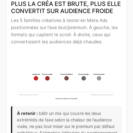
PLUS LA CRÉA EST BRUTE, PLUS ELLE
CONVERTIT SUR AUDIENCE FROIDE
Les 5 familles créatives à tester en Meta Ads
positionnées sur l’axe brut/premium. À gauche, les
formats qui captent le scroll. À droite, ceux qui
convertissent les audiences déjà chaudes.
Tension problème
Transformation
Usage réel
Preuve sociale
Preuve produit
← BRUT (audiences froides)
PREMIUM (audiences chaudes) →
Niveau de réalisme et de polish
Beeswarm des 5 familles créatives Meta Ads sur l’ax
À retenir :
bâtir un mix qui couvre les deux
extrémités de l’axe selon la chaleur de l’audience
visée, ne pas tout miser sur le premium par défaut
esthétique. Estimation éditoriale du positionnement