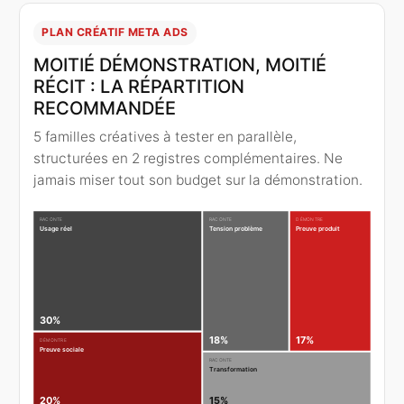
PLAN CRÉATIF META ADS
MOITIÉ DÉMONSTRATION, MOITIÉ
RÉCIT : LA RÉPARTITION
RECOMMANDÉE
5 familles créatives à tester en parallèle,
structurées en 2 registres complémentaires. Ne
jamais miser tout son budget sur la démonstration.
RACONTE
RACONTE
DÉMONTRE
Usage réel
Tension problème
Preuve produit
30%
18%
17%
DÉMONTRE
Preuve sociale
RACONTE
Transformation
20%
15%