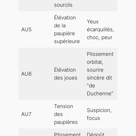
sourcils
Élévation
Yeux
de la
AU5
écarquillés,
paupière
choc, peur
supérieure
Plissement
orbital,
Élévation
sourire
AU6
des joues
sincère dit
"de
Duchenne"
Tension
Suspicion,
AU7
des
focus
paupières
Plissement
Dégoût,