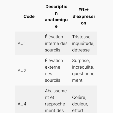
Descriptio
Effet
n
Code
d'expressi
anatomiqu
on
e
Élévation
Tristesse,
AU1
interne des
inquiétude,
sourcils
détresse
Élévation
Surprise,
externe
incrédulité,
AU2
des
questionne
sourcils
ment
Abaisseme
nt et
Colère,
AU4
rapproche
douleur,
ment des
effort