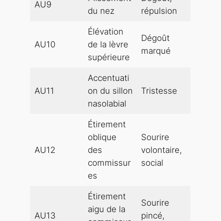
AU9
du nez
répulsion
Élévation
Dégoût
AU10
de la lèvre
marqué
supérieure
Accentuati
AU11
on du sillon
Tristesse
nasolabial
Étirement
oblique
Sourire
AU12
des
volontaire,
commissur
social
es
Étirement
Sourire
aigu de la
AU13
pincé,