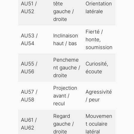
AU51 /
tête
Orientation
AU52
gauche /
latérale
droite
Fierté /
AU53 /
Inclinaison
honte,
AU54
haut / bas
soumission
Pencheme
AU55 /
Curiosité,
nt gauche /
AU56
écoute
droite
Projection
AU57 /
Agressivité
avant /
AU58
/ peur
recul
Regard
Mouvemen
AU61 /
gauche /
t oculaire
AU62
droite
latéral