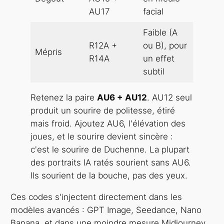
AU17
facial
Faible (A
R12A +
ou B), pour
Mépris
R14A
un effet
subtil
Retenez la paire
AU6 + AU12
. AU12 seul
produit un sourire de politesse, étiré
mais froid. Ajoutez AU6, l'élévation des
joues, et le sourire devient sincère :
c'est le sourire de Duchenne. La plupart
des portraits IA ratés sourient sans AU6.
Ils sourient de la bouche, pas des yeux.
Ces codes s'injectent directement dans les
modèles avancés : GPT Image, Seedance, Nano
Banana, et dans une moindre mesure Midjourney,