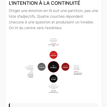
L'INTENTION À LA CONTINUITÉ
Diriger une émotion en IA suit une partition, pas une
liste d'adjectifs. Quatre couches répondent
chacune à une question et produisent un livrable.
On lit du centre vers l'extérieur.
QUESTION
Que doit ressentir le
sujet, vraiment ?
LIVRABLE
Une position sur les axes
PAD
COUCHE 1
Intention
La
QUESTION
QUESTION
COUCHE 4
COUCHE 2
Comment garder le
Quels signes
Continuité
Partition
Partition
même personnage
rendent cette
d'une image à
émotion lisible ?
l'autre ?
LIVRABLE
LIVRABLE
Une formule FACS,
Un protocole
une qualité Laban
d'identité et
d'intensité
COUCHE 3
Prompt
QUESTION
Comment l'écrire comme
un brief, pas une liste
de mots ?
LIVRABLE
Une invite structurée
Arbre radial de la méthode dite la Partition. Au cent