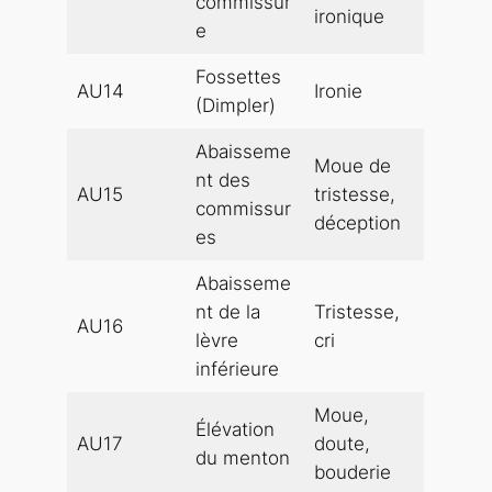
commissur
ironique
e
Fossettes
AU14
Ironie
(Dimpler)
Abaisseme
Moue de
nt des
AU15
tristesse,
commissur
déception
es
Abaisseme
nt de la
Tristesse,
AU16
lèvre
cri
inférieure
Moue,
Élévation
AU17
doute,
du menton
bouderie