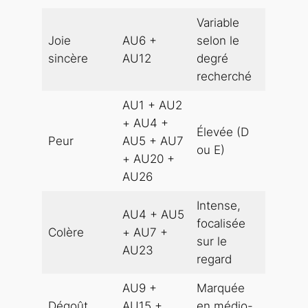
Variable
Joie
AU6 +
selon le
sincère
AU12
degré
recherché
AU1 + AU2
+ AU4 +
Élevée (D
Peur
AU5 + AU7
ou E)
+ AU20 +
AU26
Intense,
AU4 + AU5
focalisée
Colère
+ AU7 +
sur le
AU23
regard
AU9 +
Marquée
Dégoût
AU15 +
en médio-