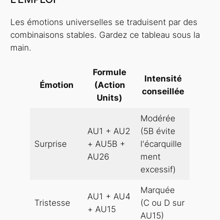
Les émotions universelles se traduisent par des
combinaisons stables. Gardez ce tableau sous la
main.
Formule
Intensité
Émotion
(Action
conseillée
Units)
Modérée
AU1 + AU2
(5B évite
Surprise
+ AU5B +
l'écarquille
AU26
ment
excessif)
Marquée
AU1 + AU4
Tristesse
(C ou D sur
+ AU15
AU15)