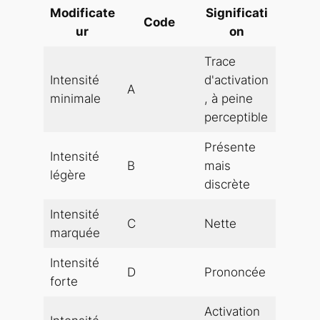
Modificate
Significati
Code
ur
on
Trace
Intensité
d'activation
A
minimale
, à peine
perceptible
Présente
Intensité
B
mais
légère
discrète
Intensité
C
Nette
marquée
Intensité
D
Prononcée
forte
Activation