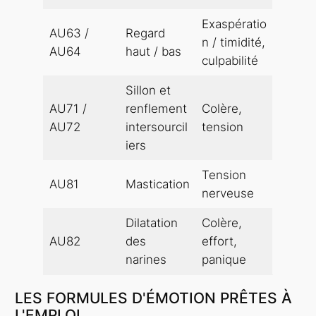
Exaspératio
AU63 /
Regard
n / timidité,
AU64
haut / bas
culpabilité
Sillon et
AU71 /
renflement
Colère,
AU72
intersourcil
tension
iers
Tension
AU81
Mastication
nerveuse
Dilatation
Colère,
AU82
des
effort,
narines
panique
LES FORMULES D'ÉMOTION PRÊTES À
L'EMPLOI