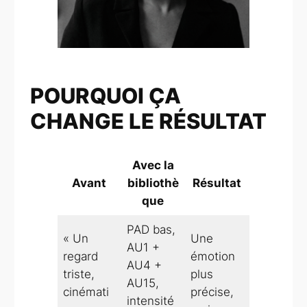
POURQUOI ÇA
CHANGE LE RÉSULTAT
Avec la
Avant
bibliothè
Résultat
que
PAD bas,
« Un
Une
AU1 +
regard
émotion
AU4 +
triste,
plus
AU15,
cinémati
précise,
intensité