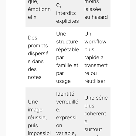
que,
moins
C,
émotionn
laissée
interdits
el »
au hasard
explicites
Une
Un
Des
structure
workflow
prompts
répétable
plus
dispersé
par
rapide à
s dans
famille et
transmett
des
par
re ou
notes
usage
réutiliser
Identité
Une série
Une
verrouillé
plus
image
e,
cohérent
réussie,
expressi
e,
puis
on
surtout
impossibl
variable,