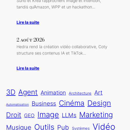
Suno et Krea rapprochent image et intention,
tandis qu’Amazon, WPP et un hackathon…
Lire la suite
2 août 2026
Hedra rend la création vidéo collaborative, Coty
structure ses contenus IA et TikTok…
Lire la suite
Agent
3D
Art
Animation
Architecture
Cinéma
Design
Business
Automatisation
Image
Marketing
Droit
LLMs
GEO
Vidéo
Outils
Musique
Pub
Systèmes